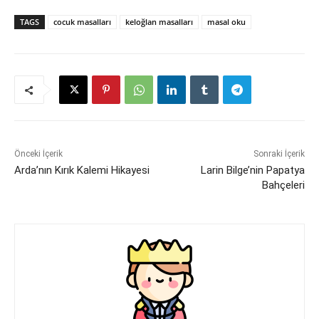
TAGS
cocuk masalları
keloğlan masalları
masal oku
Önceki İçerik
Sonraki İçerik
Arda’nın Kırık Kalemi Hikayesi
Larin Bilge’nin Papatya
Bahçeleri