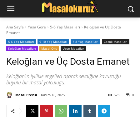
Ana Sayfa
Yaşa Göre
5-6 Yaş Masalları
Keloğlan ve Üç Dosta
Emanet
5-6 Yaş Masalları
9-10 Yaş Masalları
7-8 Yaş Masalları
‍Çocuk Masalları
Keloğlan Masalları
Masal Oku
Uzun Masallar
Keloğlan ve Üç Dosta Emanet
Keloğlan’ın iyilikle engelleri aşarak sevdiğine kavuştuğu
büyülü bir masal yolculuğu.
Masal Prensi
Kasım 16, 2025
523
0