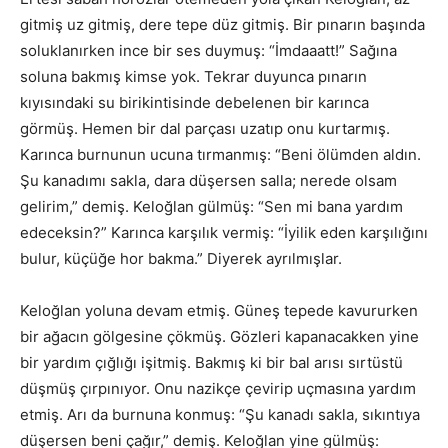
gitmiş uz gitmiş, dere tepe düz gitmiş. Bir pınarın başında
soluklanırken ince bir ses duymuş: “İmdaaatt!” Sağına
soluna bakmış kimse yok. Tekrar duyunca pınarın
kıyısındaki su birikintisinde debelenen bir karınca
görmüş. Hemen bir dal parçası uzatıp onu kurtarmış.
Karınca burnunun ucuna tırmanmış: “Beni ölümden aldın.
Şu kanadımı sakla, dara düşersen salla; nerede olsam
gelirim,” demiş. Keloğlan gülmüş: “Sen mi bana yardım
edeceksin?” Karınca karşılık vermiş: “İyilik eden karşılığını
bulur, küçüğe hor bakma.” Diyerek ayrılmışlar.
Keloğlan yoluna devam etmiş. Güneş tepede kavururken
bir ağacın gölgesine çökmüş. Gözleri kapanacakken yine
bir yardım çığlığı işitmiş. Bakmış ki bir bal arısı sırtüstü
düşmüş çırpınıyor. Onu nazikçe çevirip uçmasına yardım
etmiş. Arı da burnuna konmuş: “Şu kanadı sakla, sıkıntıya
düşersen beni çağır,” demiş. Keloğlan yine gülmüş: