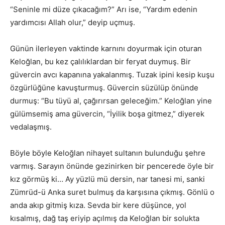
“Seninle mi düze çıkacağım?” Arı ise, “Yardım edenin
yardımcısı Allah olur,” deyip uçmuş.
Günün ilerleyen vaktinde karnını doyurmak için oturan
Keloğlan, bu kez çalılıklardan bir feryat duymuş. Bir
güvercin avcı kapanına yakalanmış. Tuzak ipini kesip kuşu
özgürlüğüne kavuşturmuş. Güvercin süzülüp önünde
durmuş: “Bu tüyü al, çağırırsan geleceğim.” Keloğlan yine
gülümsemiş ama güvercin, “İyilik boşa gitmez,” diyerek
vedalaşmış.
Böyle böyle Keloğlan nihayet sultanın bulunduğu şehre
varmış. Sarayın önünde gezinirken bir pencerede öyle bir
kız görmüş ki… Ay yüzlü mü dersin, nar tanesi mi, sanki
Zümrüd-ü Anka suret bulmuş da karşısına çıkmış. Gönlü o
anda akıp gitmiş kıza. Sevda bir kere düşünce, yol
kısalmış, dağ taş eriyip açılmış da Keloğlan bir solukta