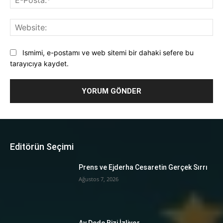
Pos
Web
Ismimi, e-postamı ve web sitemi bir dahaki sefere bu
tarayıcıya kaydet.
Editörün Seçimi
Prens ve Ejderha Cesaretin Gerçek Sırrı
Ağustos 7, 2026