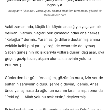
Keloğlan’ın iyilik dolu yolculuğunu anlatan çizgi film tarzı masal görseli. ©
Masalokuruz.com
Vakti zamanında, küçük bir köyde anacığıyla yaşayan bir
delikanlı varmış. Saçları pek çıkmadığından ona herkes
“Keloğlan” dermiş. Yaramazlığı dillere destanmış amma
velâkin kalbi pırıl pırıl, yüreği de cesaretle doluymuş.
Sabah güneşinin ilk ışıklarıyla yollara düşer; dağ aşar, ova
geçer, gezip tozar, akşam olunca da evinin yolunu
bulurmuş.
Günlerden bir gün, “Anacığım, gözümün nuru, izin ver de
sultanın sarayının olduğu şehre gideyim,” demiş. Anası
önce yanaşmasa da oğlunun ısrarını kıramamış, sonunda
“Peki oğul, Allah yolunu açık etsin,” deyivermiş.
Ertesi sabah horozlar ötemeden yola çıkan Keloğlan, az