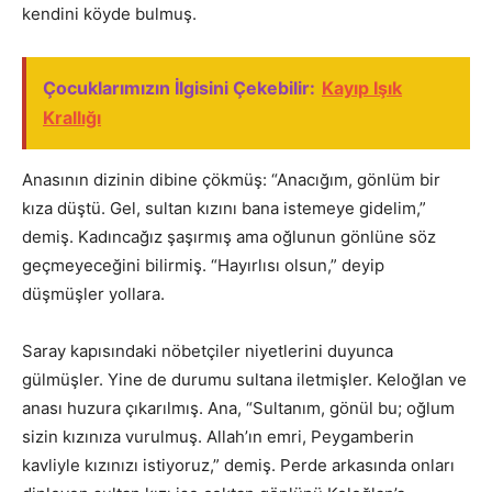
kendini köyde bulmuş.
Çocuklarımızın İlgisini Çekebilir:
Kayıp Işık
Krallığı
Anasının dizinin dibine çökmüş: “Anacığım, gönlüm bir
kıza düştü. Gel, sultan kızını bana istemeye gidelim,”
demiş. Kadıncağız şaşırmış ama oğlunun gönlüne söz
geçmeyeceğini bilirmiş. “Hayırlısı olsun,” deyip
düşmüşler yollara.
Saray kapısındaki nöbetçiler niyetlerini duyunca
gülmüşler. Yine de durumu sultana iletmişler. Keloğlan ve
anası huzura çıkarılmış. Ana, “Sultanım, gönül bu; oğlum
sizin kızınıza vurulmuş. Allah’ın emri, Peygamberin
kavliyle kızınızı istiyoruz,” demiş. Perde arkasında onları