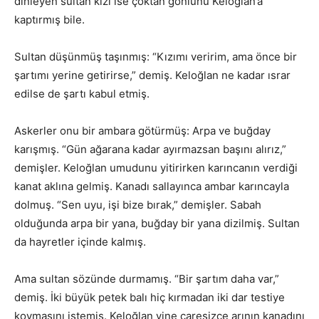
dinleyen sultan kızı ise çoktan gönlünü Keloğlan’a
kaptırmış bile.
Sultan düşünmüş taşınmış: “Kızımı veririm, ama önce bir
şartımı yerine getirirse,” demiş. Keloğlan ne kadar ısrar
edilse de şartı kabul etmiş.
Askerler onu bir ambara götürmüş: Arpa ve buğday
karışmış. “Gün ağarana kadar ayırmazsan başını alırız,”
demişler. Keloğlan umudunu yitirirken karıncanın verdiği
kanat aklına gelmiş. Kanadı sallayınca ambar karıncayla
dolmuş. “Sen uyu, işi bize bırak,” demişler. Sabah
olduğunda arpa bir yana, buğday bir yana dizilmiş. Sultan
da hayretler içinde kalmış.
Ama sultan sözünde durmamış. “Bir şartım daha var,”
demiş. İki büyük petek balı hiç kırmadan iki dar testiye
koymasını istemiş. Keloğlan yine çaresizce arının kanadını