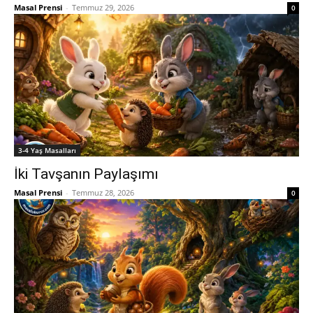
Masal Prensi
-
Temmuz 29, 2026
0
3-4 Yaş Masalları
İki Tavşanın Paylaşımı
Masal Prensi
-
Temmuz 28, 2026
0