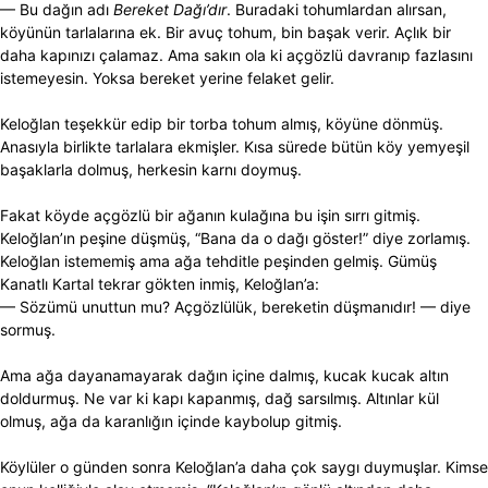
— Bu dağın adı
Bereket Dağı’dır
. Buradaki tohumlardan alırsan,
köyünün tarlalarına ek. Bir avuç tohum, bin başak verir. Açlık bir
daha kapınızı çalamaz. Ama sakın ola ki açgözlü davranıp fazlasını
istemeyesin. Yoksa bereket yerine felaket gelir.
Keloğlan teşekkür edip bir torba tohum almış, köyüne dönmüş.
Anasıyla birlikte tarlalara ekmişler. Kısa sürede bütün köy yemyeşil
başaklarla dolmuş, herkesin karnı doymuş.
Fakat köyde açgözlü bir ağanın kulağına bu işin sırrı gitmiş.
Keloğlan’ın peşine düşmüş, “Bana da o dağı göster!” diye zorlamış.
Keloğlan istememiş ama ağa tehditle peşinden gelmiş. Gümüş
Kanatlı Kartal tekrar gökten inmiş, Keloğlan’a:
— Sözümü unuttun mu? Açgözlülük, bereketin düşmanıdır! — diye
sormuş.
Ama ağa dayanamayarak dağın içine dalmış, kucak kucak altın
doldurmuş. Ne var ki kapı kapanmış, dağ sarsılmış. Altınlar kül
olmuş, ağa da karanlığın içinde kaybolup gitmiş.
Köylüler o günden sonra Keloğlan’a daha çok saygı duymuşlar. Kimse