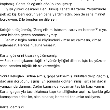
kaplamış. Sonra Keloğlan’a dönüp konuşmuş:
— Ey iyi yürekli delikanlı! Ben Gümüş Kanatlı Kartal’ım. Yeryüzünde
pek az kişi beni görür. Sen bana yardım ettin, ben de sana minnet
borçluyum. Dile benden ne dilersen.
Keloğlan düşünmüş, “Zenginlik mi istesem, saray mı istesem?” diye.
Ama içinden geçen bambaşkaymış:
— Benim dileğim budur ki köyümdeki kimse aç kalmasın, kimse
ağlamasın. Herkes huzurla yaşasın.
Kartal gözlerini kısarak gülümsemiş:
— Sen kendi çıkarını değil, köyünün iyiliğini diledin. İşte bu yüzden
sana benden büyük bir sır vereceğim.
Sonra Keloğlan’ı sırtına almış, göğe yükselmiş. Bulutları delip geçmiş,
dağların doruğunu aşmış. En sonunda gökten inmiş, ışıltılı bir dağın
yamacında durmuş. Dağın kapısında kocaman taş bir kapı varmış.
Kartal gagasıyla taşı tıklatınca kapı kendiliğinden açılmış. İçeride göz
kamaştıran kristaller, altın pınarlar, bereketli tohumlar saklıymış.
Kartal demiş ki: