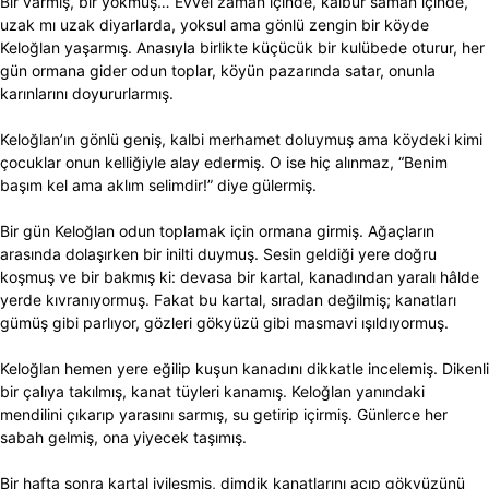
Bir varmış, bir yokmuş… Evvel zaman içinde, kalbur saman içinde,
uzak mı uzak diyarlarda, yoksul ama gönlü zengin bir köyde
Keloğlan yaşarmış. Anasıyla birlikte küçücük bir kulübede oturur, her
gün ormana gider odun toplar, köyün pazarında satar, onunla
karınlarını doyururlarmış.
Keloğlan’ın gönlü geniş, kalbi merhamet doluymuş ama köydeki kimi
çocuklar onun kelliğiyle alay edermiş. O ise hiç alınmaz, “Benim
başım kel ama aklım selimdir!” diye gülermiş.
Bir gün Keloğlan odun toplamak için ormana girmiş. Ağaçların
arasında dolaşırken bir inilti duymuş. Sesin geldiği yere doğru
koşmuş ve bir bakmış ki: devasa bir kartal, kanadından yaralı hâlde
yerde kıvranıyormuş. Fakat bu kartal, sıradan değilmiş; kanatları
gümüş gibi parlıyor, gözleri gökyüzü gibi masmavi ışıldıyormuş.
Keloğlan hemen yere eğilip kuşun kanadını dikkatle incelemiş. Dikenli
bir çalıya takılmış, kanat tüyleri kanamış. Keloğlan yanındaki
mendilini çıkarıp yarasını sarmış, su getirip içirmiş. Günlerce her
sabah gelmiş, ona yiyecek taşımış.
Bir hafta sonra kartal iyileşmiş, dimdik kanatlarını açıp gökyüzünü