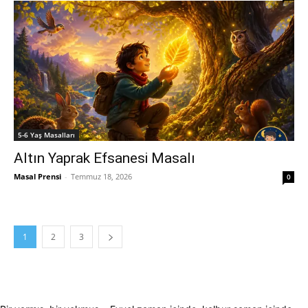
5-6 Yaş Masalları
Altın Yaprak Efsanesi Masalı
Masal Prensi
-
Temmuz 18, 2026
0
1
2
3