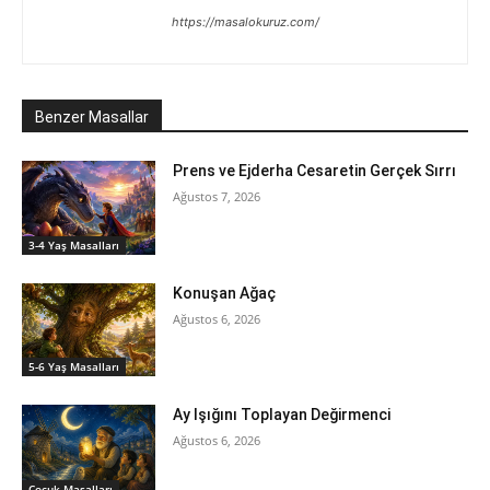
https://masalokuruz.com/
Benzer Masallar
Prens ve Ejderha Cesaretin Gerçek Sırrı
Ağustos 7, 2026
3-4 Yaş Masalları
Konuşan Ağaç
Ağustos 6, 2026
5-6 Yaş Masalları
Ay Işığını Toplayan Değirmenci
Ağustos 6, 2026
‍Çocuk Masalları