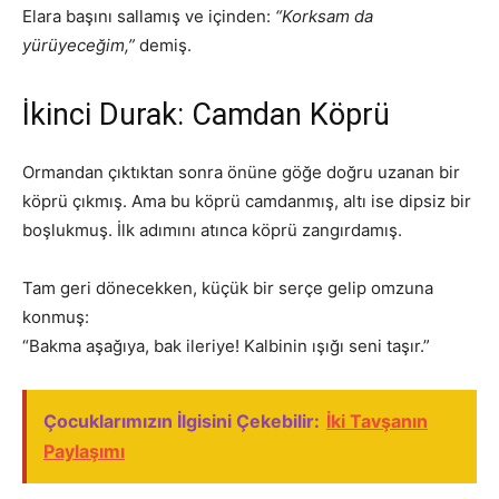
Elara başını sallamış ve içinden:
“Korksam da
yürüyeceğim,”
demiş.
İkinci Durak: Camdan Köprü
Ormandan çıktıktan sonra önüne göğe doğru uzanan bir
köprü çıkmış. Ama bu köprü camdanmış, altı ise dipsiz bir
boşlukmuş. İlk adımını atınca köprü zangırdamış.
Tam geri dönecekken, küçük bir serçe gelip omzuna
konmuş:
“Bakma aşağıya, bak ileriye! Kalbinin ışığı seni taşır.”
Çocuklarımızın İlgisini Çekebilir:
İki Tavşanın
Paylaşımı