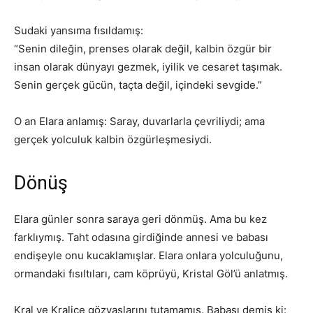
Sudaki yansıma fısıldamış:
“Senin dileğin, prenses olarak değil, kalbin özgür bir
insan olarak dünyayı gezmek, iyilik ve cesaret taşımak.
Senin gerçek gücün, taçta değil, içindeki sevgide.”
O an Elara anlamış: Saray, duvarlarla çevriliydi; ama
gerçek yolculuk kalbin özgürleşmesiydi.
Dönüş
Elara günler sonra saraya geri dönmüş. Ama bu kez
farklıymış. Taht odasına girdiğinde annesi ve babası
endişeyle onu kucaklamışlar. Elara onlara yolculuğunu,
ormandaki fısıltıları, cam köprüyü, Kristal Göl’ü anlatmış.
Kral ve Kraliçe gözyaşlarını tutamamış. Babası demiş ki: