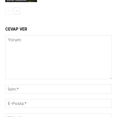
CEVAP VER
Yorum:
İsi
E-
Pos
Web