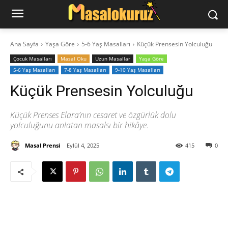
Ana Sayfa
Yaşa Göre
5-6 Yaş Masalları
Küçük Prensesin Yolculuğu
‍Çocuk Masalları
Masal Oku
Uzun Masallar
Yaşa Göre
5-6 Yaş Masalları
7-8 Yaş Masalları
9-10 Yaş Masalları
Küçük Prensesin Yolculuğu
Küçük Prenses Elara’nın cesaret ve özgürlük dolu
yolculuğunu anlatan masalsı bir hikâye.
Masal Prensi
Eylül 4, 2025
415
0