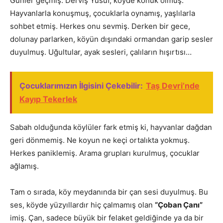
Günler geçmiş. Derviş Yusuf, köyde konuk olmuş.
Hayvanlarla konuşmuş, çocuklarla oynamış, yaşlılarla
sohbet etmiş. Herkes onu sevmiş. Derken bir gece,
dolunay parlarken, köyün dışındaki ormandan garip sesler
duyulmuş. Uğultular, ayak sesleri, çalıların hışırtısı…
Çocuklarımızın İlgisini Çekebilir:
Taş Devri’nde
Kayıp Tekerlek
Sabah olduğunda köylüler fark etmiş ki, hayvanlar dağdan
geri dönmemiş. Ne koyun ne keçi ortalıkta yokmuş.
Herkes paniklemiş. Arama grupları kurulmuş, çocuklar
ağlamış.
Tam o sırada, köy meydanında bir çan sesi duyulmuş. Bu
ses, köyde yüzyıllardır hiç çalmamış olan
“Çoban Çanı”
imiş. Çan, sadece büyük bir felaket geldiğinde ya da bir