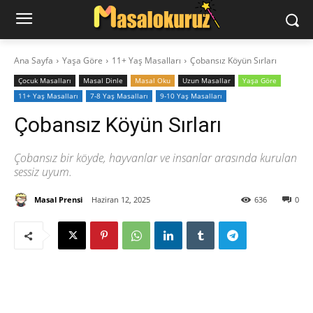
Ana Sayfa
Yaşa Göre
11+ Yaş Masalları
Çobansız Köyün Sırları
‍Çocuk Masalları
Masal Dinle
Masal Oku
Uzun Masallar
Yaşa Göre
11+ Yaş Masalları
7-8 Yaş Masalları
9-10 Yaş Masalları
Çobansız Köyün Sırları
Çobansız bir köyde, hayvanlar ve insanlar arasında kurulan
sessiz uyum.
Masal Prensi
Haziran 12, 2025
636
0