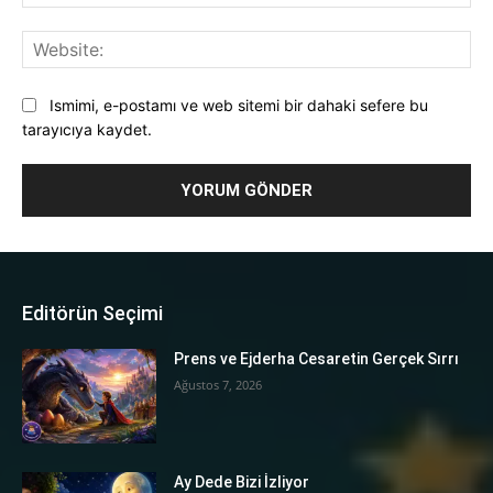
Pos
Web
Ismimi, e-postamı ve web sitemi bir dahaki sefere bu
tarayıcıya kaydet.
Editörün Seçimi
Prens ve Ejderha Cesaretin Gerçek Sırrı
Ağustos 7, 2026
Ay Dede Bizi İzliyor