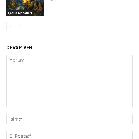
‍Çocuk Masalları
CEVAP VER
Yorum:
İsi
E-