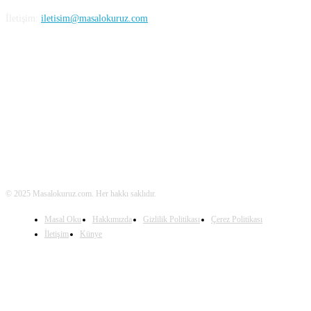
İletişim:
iletisim@masalokuruz.com
Takip Edin
© 2025 Masalokuruz.com. Her hakkı saklıdır.
Masal Oku
Hakkımızda
Gizlilik Politikası
Çerez Politikası
İletişim
Künye