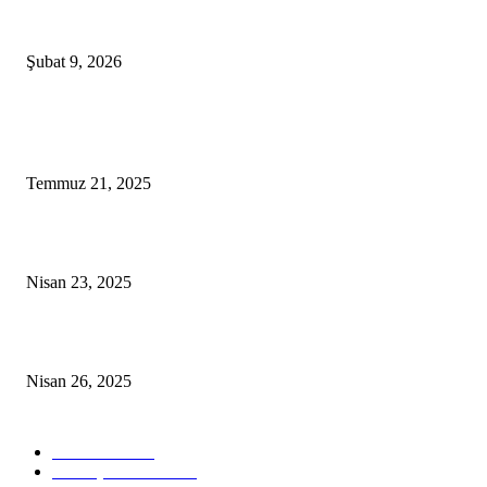
Renkli Köy ve Sihirli Kaval
Şubat 9, 2026
Popüler Masallar
Keloğlan ve Peri Kızı
Temmuz 21, 2025
Keloğlan ve Padişahın Üç Sorusu
Nisan 23, 2025
Rapunzel: Özgürlüğe Uzanan Saçlar
Nisan 26, 2025
Popüler Masal Kategorileri
Masal Oku
316
7-8 Yaş Masalları
302