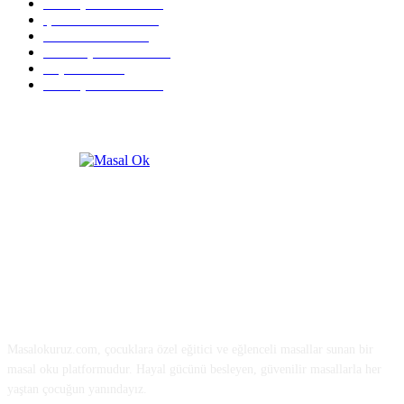
5-6 Yaş Masalları
263
‍Çocuk Masalları
260
Uzun Masallar
230
9-10 Yaş Masalları
183
Yaşa Göre
147
3-4 Yaş Masalları
121
Hakkımızda
Masalokuruz.com, çocuklara özel eğitici ve eğlenceli masallar sunan bir
masal oku platformudur. Hayal gücünü besleyen, güvenilir masallarla her
yaştan çocuğun yanındayız.