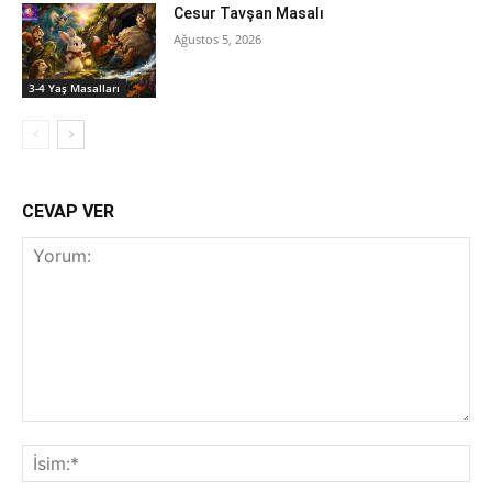
Cesur Tavşan Masalı
Ağustos 5, 2026
3-4 Yaş Masalları
CEVAP VER
Yorum:
İsi