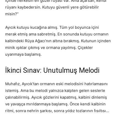
içinde herkesin en güzel rüyası var. Ama açarsan, kendi
rüyanı kaybedersin. Kutuyu güvenli yere götürebilir
misin?”
Ayıcık kutuyu kucağına almış. Tüm yol boyunca içini
merak etmiş ama sabretmiş. En sonunda kutuyu ormanın
kalbindeki Rüya Ağacı’nın altına bırakmış. Kutunun içinden
minik ışıklar çıkmış ve ormana yayılmış. Çiçekler
uyanmaya başlamış.
İkinci Sınav: Unutulmuş Melodi
Muhafız, Ayıcık’tan ormanın eski melodisini hatırlamasını
istemiş. Ama bu melodi yalnızca kalpten gelen seslerle
çalınabilirmiş. Ayıcık gözlerini kapatmış, kalbini dinlemiş
ve yavaşça mırıldanmaya başlamış. Önce kendi kalbinin
ritmi, sonra nehrin şarkısı, sonra yıldız tozlarının fısıltısı…