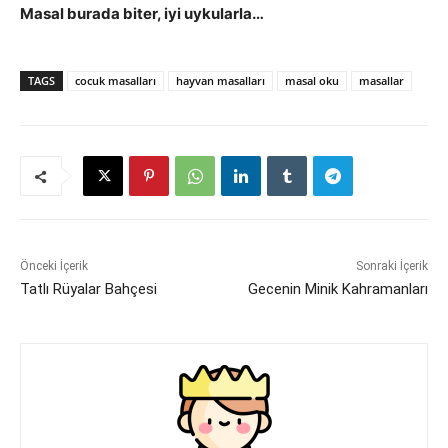
Masal burada biter, iyi uykularla…
TAGS
cocuk masalları
hayvan masalları
masal oku
masallar
Önceki İçerik
Sonraki İçerik
Tatlı Rüyalar Bahçesi
Gecenin Minik Kahramanları