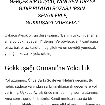
GERÇEK BIR DÜŞÇÜ, YANI SEN, ORAYA
GIDIP BÜYÜYÜ BOZABILIRSIN.
SEVGILERLE,
GÖKKUŞAĞI MUHAFIZI”
Uykucu Ayıcık bir an duraksamış. “Benim uykum var ama…
ama bu çok heyecanlı!” demiş. Ve böylece, sırt çantasına
biraz bal, biraz kurutulmuş çilek ve en sevdiği yumuşak
yastığını koyarak yola çıkmış.
Gökkuşağı Ormanı’na Yolculuk
Yol uzunmuş. Önce Şarkı Söyleyen Nehir’i geçmiş. Bu
nehir, sadece yanından şarkı mırıldanarak geçenlere yol
verirmiş. Uykucu Ayıcık önce mırıldanmış, sonra utanmış.
Ama sonra şunu fark etmiş: Kendi mırıldanması da bir
şarkıymış! Nehir gülümsüyormuş gibi akmaya başlamış ve