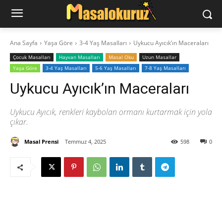
Ana Sayfa
Yaşa Göre
3-4 Yaş Masalları
Uykucu Ayıcık’ın Maceraları
‍Çocuk Masalları
Hayvan Masalları
Masal Oku
Uzun Masallar
Yaşa Göre
3-4 Yaş Masalları
5-6 Yaş Masalları
7-8 Yaş Masalları
Uykucu Ayıcık’ın Maceraları
Uykucu Ayıcık, renkleri kaybolan ormanı kurtarmak için yola
çıkar.
Masal Prensi
Temmuz 4, 2025
598
0