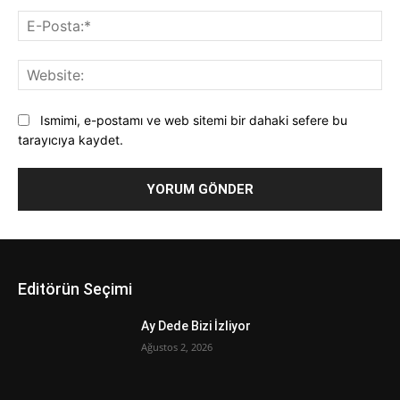
E-
Pos
Web
Ismimi, e-postamı ve web sitemi bir dahaki sefere bu
tarayıcıya kaydet.
Editörün Seçimi
Ay Dede Bizi İzliyor
Ağustos 2, 2026