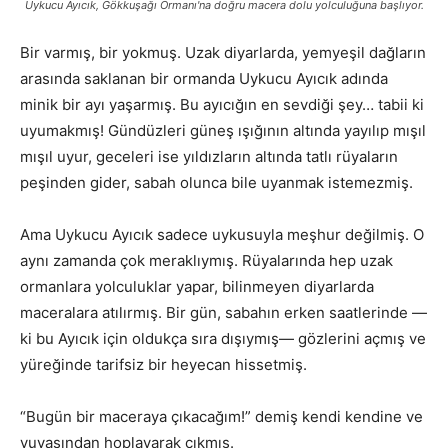
Uykucu Ayıcık, Gökkuşağı Ormanı'na doğru macera dolu yolculuğuna başlıyor.
Bir varmış, bir yokmuş. Uzak diyarlarda, yemyeşil dağların
arasında saklanan bir ormanda Uykucu Ayıcık adında
minik bir ayı yaşarmış. Bu ayıcığın en sevdiği şey… tabii ki
uyumakmış! Gündüzleri güneş ışığının altında yayılıp mışıl
mışıl uyur, geceleri ise yıldızların altında tatlı rüyaların
peşinden gider, sabah olunca bile uyanmak istemezmiş.
Ama Uykucu Ayıcık sadece uykusuyla meşhur değilmiş. O
aynı zamanda çok meraklıymış. Rüyalarında hep uzak
ormanlara yolculuklar yapar, bilinmeyen diyarlarda
maceralara atılırmış. Bir gün, sabahın erken saatlerinde —
ki bu Ayıcık için oldukça sıra dışıymış— gözlerini açmış ve
yüreğinde tarifsiz bir heyecan hissetmiş.
“Bugün bir maceraya çıkacağım!” demiş kendi kendine ve
yuvasından hoplayarak çıkmış.