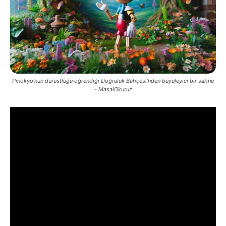
Pinokyo’nun dürüstlüğü öğrendiği Doğruluk Bahçesi'nden büyüleyici bir sahne
– MasalOkuruz