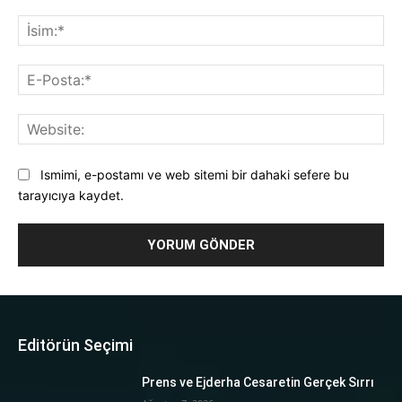
Yorum:
İsi
E-
Pos
Web
Ismimi, e-postamı ve web sitemi bir dahaki sefere bu
tarayıcıya kaydet.
Editörün Seçimi
Prens ve Ejderha Cesaretin Gerçek Sırrı