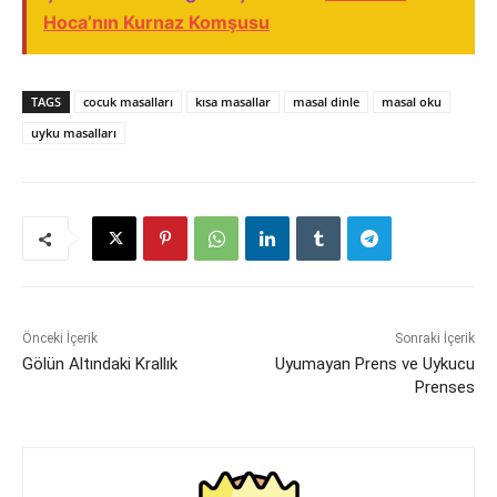
Hoca’nın Kurnaz Komşusu
TAGS
cocuk masalları
kısa masallar
masal dinle
masal oku
uyku masalları
Önceki İçerik
Sonraki İçerik
Gölün Altındaki Krallık
Uyumayan Prens ve Uykucu
Prenses