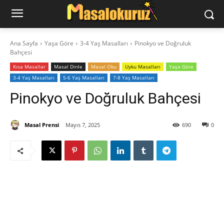
Ana Sayfa
Yaşa Göre
3-4 Yaş Masalları
Pinokyo ve Doğruluk
Bahçesi
Kısa Masallar
Masal Dinle
Masal Oku
Uyku Masalları
Yaşa Göre
3-4 Yaş Masalları
5-6 Yaş Masalları
7-8 Yaş Masalları
Pinokyo ve Doğruluk Bahçesi
Masal Prensi
Mayıs 7, 2025
690
0