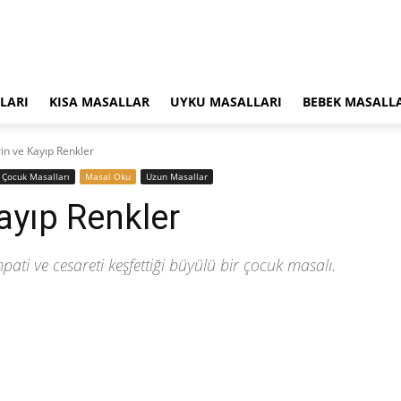
LARI
KISA MASALLAR
UYKU MASALLARI
BEBEK MASALL
in ve Kayıp Renkler
‍Çocuk Masalları
Masal Oku
Uzun Masallar
ayıp Renkler
pati ve cesareti keşfettiği büyülü bir çocuk masalı.