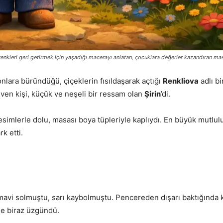
renkleri geri getirmek için yaşadığı macerayı anlatan, çocuklara değerler kazandıran mas
nlara büründüğü, çiçeklerin fısıldaşarak açtığı
Renkliova
adlı b
even kişi, küçük ve neşeli bir ressam olan
Şirin
’di.
 resimlerle dolu, masası boya tüpleriyle kaplıydı. En büyük mutlulu
k etti.
tu, mavi solmuştu, sarı kaybolmuştu. Pencereden dışarı baktığın
se biraz üzgündü.