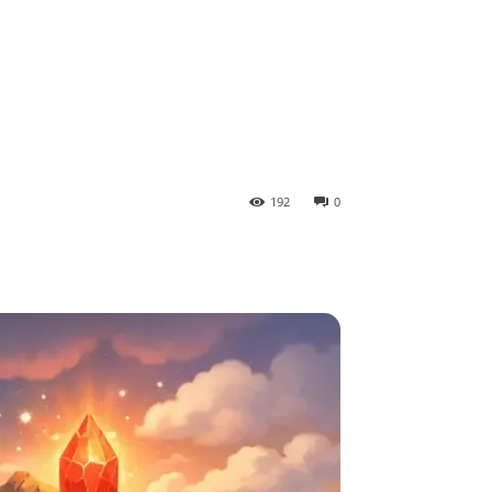
192
0