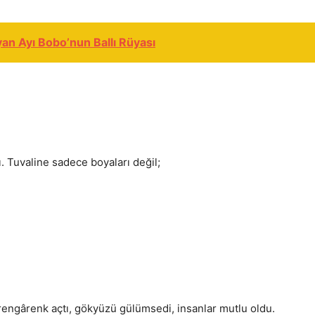
an Ayı Bobo’nun Ballı Rüyası
. Tuvaline sadece boyaları değil;
rengârenk açtı, gökyüzü gülümsedi, insanlar mutlu oldu.