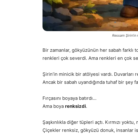
Ressam Şirin’in 
Bir zamanlar, gökyüzünün her sabah farklı to
renkleri çok severdi. Ama renkleri en çok s
Şirin’in minicik bir atölyesi vardı. Duvarları
Ancak bir sabah uyandığında tuhaf bir şey far
Fırçasını boyaya batırdı…
Ama boya
renksizdi
.
Şaşkınlıkla diğer tüpleri açtı. Kırmızı yok
Çiçekler renksiz, gökyüzü donuk, insanlar i