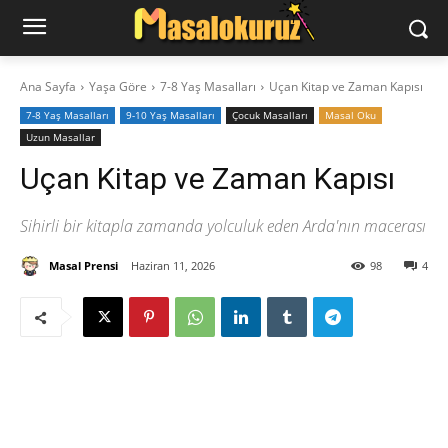
Ana Sayfa
Yaşa Göre
7-8 Yaş Masalları
Uçan Kitap ve Zaman Kapısı
7-8 Yaş Masalları
9-10 Yaş Masalları
‍Çocuk Masalları
Masal Oku
Uzun Masallar
Uçan Kitap ve Zaman Kapısı
Sihirli bir kitapla zamanda yolculuk eden Arda'nın macerası
Masal Prensi
Haziran 11, 2026
98
4