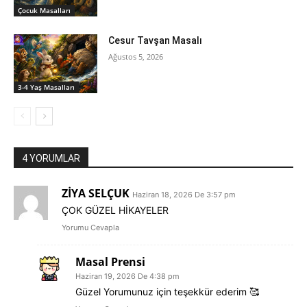
‍Çocuk Masalları
Cesur Tavşan Masalı
Ağustos 5, 2026
3-4 Yaş Masalları
4 YORUMLAR
ZİYA SELÇUK
Haziran 18, 2026 De 3:57 pm
ÇOK GÜZEL HİKAYELER
Yorumu Cevapla
Masal Prensi
Haziran 19, 2026 De 4:38 pm
Güzel Yorumunuz için teşekkür ederim 🥰