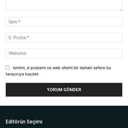
Yorum:
İsi
E-
Pos
Web
Ismimi, e-postamı ve web sitemi bir dahaki sefere bu
tarayıcıya kaydet.
Editörün Seçimi