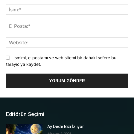
Yorum:
İsi
E-
Pos
Web
Ismimi, e-postamı ve web sitemi bir dahaki sefere bu
tarayıcıya kaydet.
Editörün Seçimi
Ay Dede Bizi İzliyor
Ağustos 2, 2026