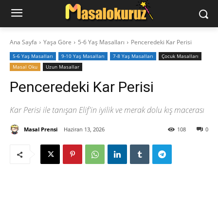
Ana Sayfa
Yaşa Göre
5-6 Yaş Masalları
Penceredeki Kar Perisi
5-6 Yaş Masalları
9-10 Yaş Masalları
7-8 Yaş Masalları
‍Çocuk Masalları
Masal Oku
Uzun Masallar
Penceredeki Kar Perisi
Kar Perisi ile tanışan Elif'in iyilik ve merak dolu kış macerası
Masal Prensi
Haziran 13, 2026
108
0