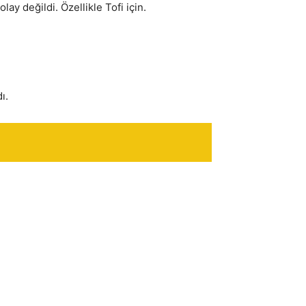
ay değildi. Özellikle Tofi için.
ı.