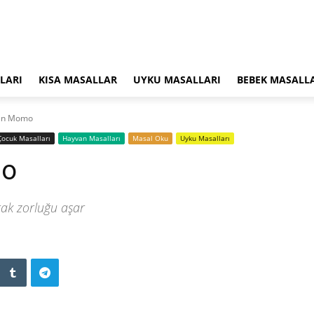
LARI
KISA MASALLAR
UYKU MASALLARI
BEBEK MASALL
şan Momo
‍Çocuk Masalları
Hayvan Masalları
Masal Oku
Uyku Masalları
mo
rak zorluğu aşar