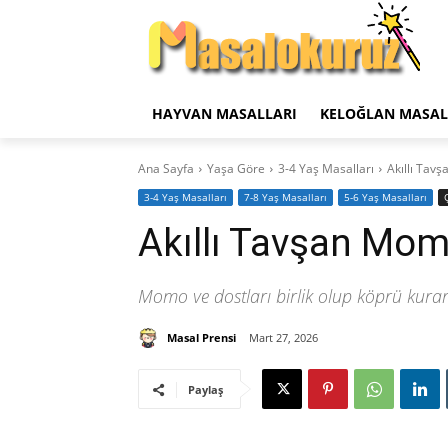
HAYVAN MASALLARI
KELOĞLAN MASAL
Ana Sayfa
Yaşa Göre
3-4 Yaş Masalları
Akıllı Tav
3-4 Yaş Masalları
7-8 Yaş Masalları
5-6 Yaş Masalları
Akıllı Tavşan Mo
Momo ve dostları birlik olup köprü kura
Masal Prensi
Mart 27, 2026
Paylaş