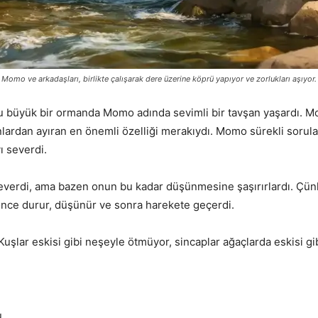
Momo ve arkadaşları, birlikte çalışarak dere üzerine köprü yapıyor ve zorlukları aşıyor.
lu büyük bir ormanda Momo adında sevimli bir tavşan yaşardı. Mo
nlardan ayıran en önemli özelliği merakıydı. Momo sürekli sorula
ı severdi.
erdi, ama bazen onun bu kadar düşünmesine şaşırırlardı. Çünkü
nce durur, düşünür ve sonra harekete geçerdi.
 Kuşlar eskisi gibi neşeyle ötmüyor, sincaplar ağaçlarda eskisi 
.