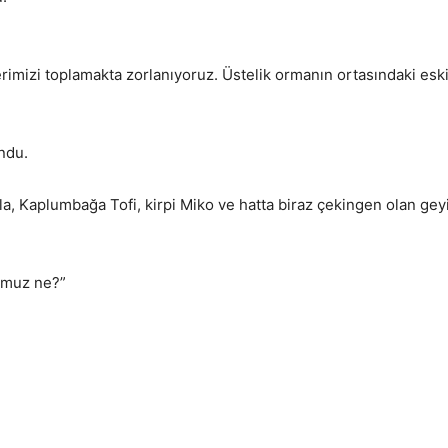
mizi toplamakta zorlanıyoruz. Üstelik ormanın ortasındaki eski 
undu.
a, Kaplumbağa Tofi, kirpi Miko ve hatta biraz çekingen olan geyik
umuz ne?”