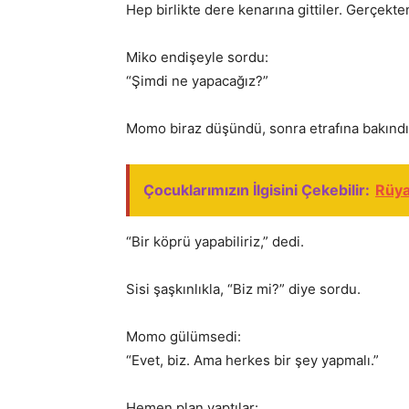
Hep birlikte dere kenarına gittiler. Gerçekt
Miko endişeyle sordu:
“Şimdi ne yapacağız?”
Momo biraz düşündü, sonra etrafına bakındı.
Çocuklarımızın İlgisini Çekebilir:
Rüya
“Bir köprü yapabiliriz,” dedi.
Sisi şaşkınlıkla, “Biz mi?” diye sordu.
Momo gülümsedi:
“Evet, biz. Ama herkes bir şey yapmalı.”
Hemen plan yaptılar: