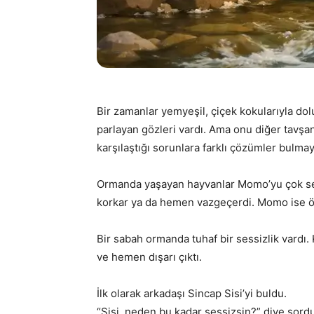
Bir zamanlar yemyeşil, çiçek kokularıyla do
parlayan gözleri vardı. Ama onu diğer tavşa
karşılaştığı sorunlara farklı çözümler bulmay
Ormanda yaşayan hayvanlar Momo’yu çok sev
korkar ya da hemen vazgeçerdi. Momo ise ö
Bir sabah ormanda tuhaf bir sessizlik vardı.
ve hemen dışarı çıktı.
İlk olarak arkadaşı Sincap Sisi’yi buldu.
“Sisi, neden bu kadar sessizsin?” diye sordu