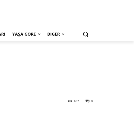
ARI
YAŞA GÖRE
DIĞER
182
0