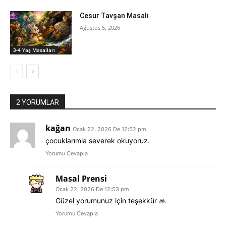
Cesur Tavşan Masalı
Ağustos 5, 2026
3-4 Yaş Masalları
2 YORUMLAR
kağan
Ocak 22, 2026 De 12:52 pm
çocuklarımla severek okuyoruz.
Yorumu Cevapla
Masal Prensi
Ocak 22, 2026 De 12:53 pm
Güzel yorumunuz için teşekkür 🙏
Yorumu Cevapla