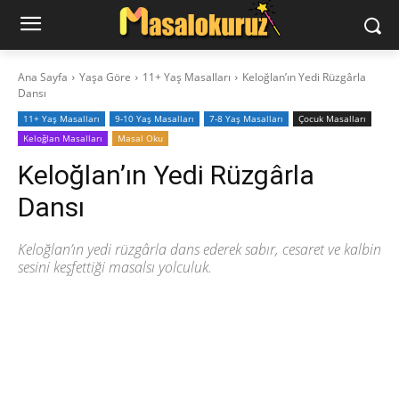
Ana Sayfa
Yaşa Göre
11+ Yaş Masalları
Keloğlan’ın Yedi Rüzgârla
Dansı
11+ Yaş Masalları
9-10 Yaş Masalları
7-8 Yaş Masalları
‍Çocuk Masalları
Keloğlan Masalları
Masal Oku
Keloğlan’ın Yedi Rüzgârla
Dansı
Keloğlan’ın yedi rüzgârla dans ederek sabır, cesaret ve kalbin
sesini keşfettiği masalsı yolculuk.