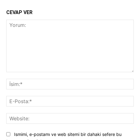
CEVAP VER
Yorum:
İsi
E-
Pos
Web
Ismimi, e-postamı ve web sitemi bir dahaki sefere bu