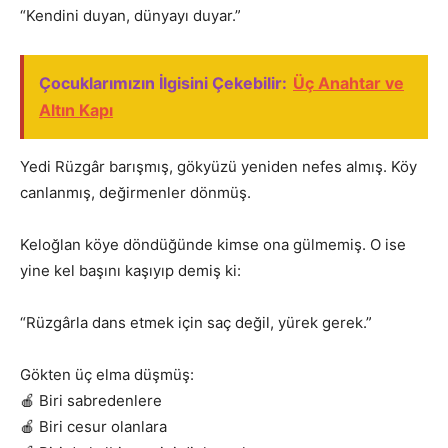
“Kendini duyan, dünyayı duyar.”
Çocuklarımızın İlgisini Çekebilir:
Üç Anahtar ve
Altın Kapı
Yedi Rüzgâr barışmış, gökyüzü yeniden nefes almış. Köy
canlanmış, değirmenler dönmüş.
Keloğlan köye döndüğünde kimse ona gülmemiş. O ise
yine kel başını kaşıyıp demiş ki:
“Rüzgârla dans etmek için saç değil, yürek gerek.”
Gökten üç elma düşmüş:
🍎 Biri sabredenlere
🍎 Biri cesur olanlara