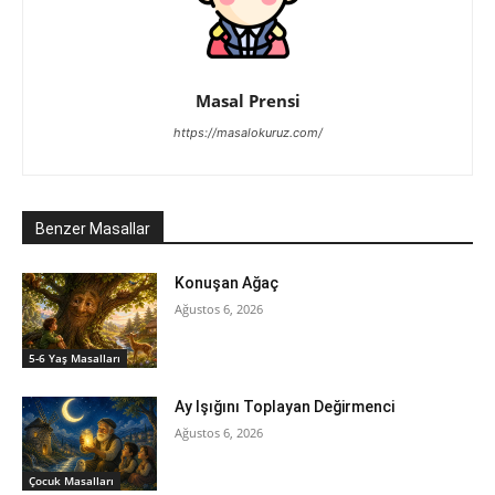
Masal Prensi
https://masalokuruz.com/
Benzer Masallar
Konuşan Ağaç
Ağustos 6, 2026
5-6 Yaş Masalları
Ay Işığını Toplayan Değirmenci
Ağustos 6, 2026
‍Çocuk Masalları