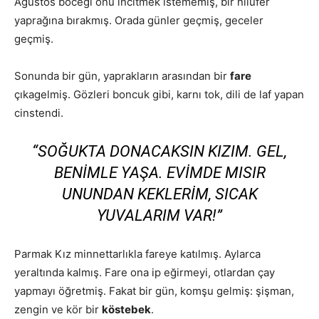
Ağustos böceği onu incitmek istememiş, bir nilüfer
yaprağına bırakmış. Orada günler geçmiş, geceler
geçmiş.
Sonunda bir gün, yaprakların arasından bir
fare
çıkagelmiş. Gözleri boncuk gibi, karnı tok, dili de laf yapan
cinstendi.
“SOĞUKTA DONACAKSIN KIZIM. GEL,
BENIMLE YAŞA. EVIMDE MISIR
UNUNDAN KEKLERIM, SICAK
YUVALARIM VAR!”
Parmak Kız minnettarlıkla fareye katılmış. Aylarca
yeraltında kalmış. Fare ona ip eğirmeyi, otlardan çay
yapmayı öğretmiş. Fakat bir gün, komşu gelmiş: şişman,
zengin ve kör bir
köstebek
.