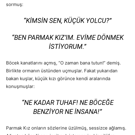
sormuş:
“KIMSIN SEN, KÜÇÜK YOLCU?”
“BEN PARMAK KIZ’IM. EVIME DÖNMEK
ISTIYORUM.”
Böcek kanatlarını açmış, “O zaman bana tutun!” demiş.
Birlikte ormanın üstünden uçmuşlar. Fakat yukarıdan
bakan kuşlar, küçük kızı görünce kendi aralarında
konuşmuşlar:
“NE KADAR TUHAF! NE BÖCEĞE
BENZIYOR NE INSANA!”
Parmak Kız onların sözlerine üzülmüş, sessizce ağlamış.