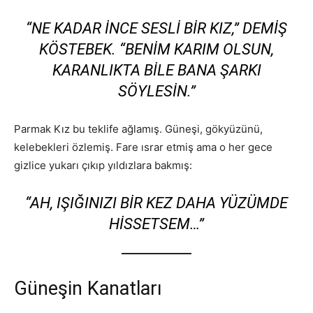
“NE KADAR INCE SESLI BIR KIZ,” DEMIŞ
KÖSTEBEK. “BENIM KARIM OLSUN,
KARANLIKTA BILE BANA ŞARKI
SÖYLESIN.”
Parmak Kız bu teklife ağlamış. Güneşi, gökyüzünü,
kelebekleri özlemiş. Fare ısrar etmiş ama o her gece
gizlice yukarı çıkıp yıldızlara bakmış:
“AH, IŞIĞINIZI BIR KEZ DAHA YÜZÜMDE
HISSETSEM…”
Güneşin Kanatları