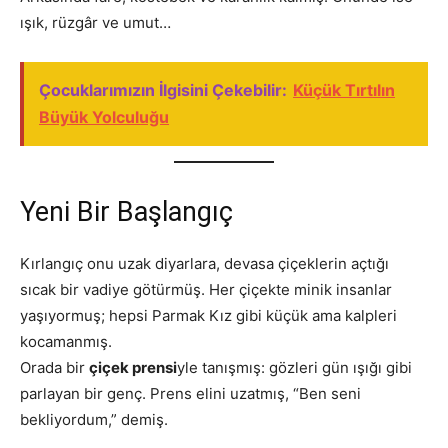
ışık, rüzgâr ve umut…
Çocuklarımızın İlgisini Çekebilir:
Küçük Tırtılın
Büyük Yolculuğu
Yeni Bir Başlangıç
Kırlangıç onu uzak diyarlara, devasa çiçeklerin açtığı
sıcak bir vadiye götürmüş. Her çiçekte minik insanlar
yaşıyormuş; hepsi Parmak Kız gibi küçük ama kalpleri
kocamanmış.
Orada bir
çiçek prensi
yle tanışmış: gözleri gün ışığı gibi
parlayan bir genç. Prens elini uzatmış, “Ben seni
bekliyordum,” demiş.