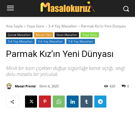
Ana Sayfa
Yaşa Göre
3-4 Yaş Masalları
Parmak Kız’ın Yeni Dünyası
‍Çocuk Masalları
Masal Oku
Uzun Masallar
Yaşa Göre
3-4 Yaş Masalları
5-6 Yaş Masalları
7-8 Yaş Masalları
Parmak Kız’ın Yeni Dünyası
Minik bir kızın çiçekten doğup özgürlüğe kanat açtığı, sevgi
dolu masalsı bir yolculuk.
Masal Prensi
Ekim 6, 2025
620
0