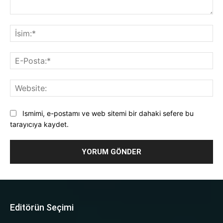
Yorum:
İsi
E-
Pos
Web
Ismimi, e-postamı ve web sitemi bir dahaki sefere bu
tarayıcıya kaydet.
Editörün Seçimi