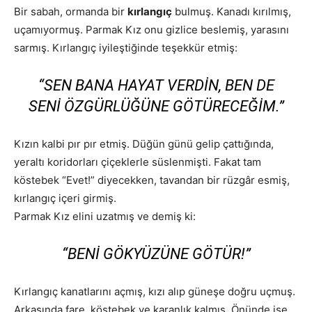
Bir sabah, ormanda bir
kırlangıç
bulmuş. Kanadı kırılmış,
uçamıyormuş. Parmak Kız onu gizlice beslemiş, yarasını
sarmış. Kırlangıç iyileştiğinde teşekkür etmiş:
“SEN BANA HAYAT VERDIN, BEN DE
SENI ÖZGÜRLÜĞÜNE GÖTÜRECEĞIM.”
Kızın kalbi pır pır etmiş. Düğün günü gelip çattığında,
yeraltı koridorları çiçeklerle süslenmişti. Fakat tam
köstebek “Evet!” diyecekken, tavandan bir rüzgâr esmiş,
kırlangıç içeri girmiş.
Parmak Kız elini uzatmış ve demiş ki:
“BENI GÖKYÜZÜNE GÖTÜR!”
Kırlangıç kanatlarını açmış, kızı alıp güneşe doğru uçmuş.
Arkasında fare, köstebek ve karanlık kalmış. Önünde ise