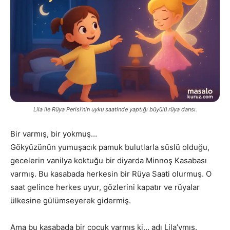
Lila ile Rüya Perisi’nin uyku saatinde yaptığı büyülü rüya dansı.
Bir varmış, bir yokmuş…
Gökyüzünün yumuşacık pamuk bulutlarla süslü olduğu,
gecelerin vanilya koktuğu bir diyarda Minnoş Kasabası
varmış. Bu kasabada herkesin bir Rüya Saati olurmuş. O
saat gelince herkes uyur, gözlerini kapatır ve rüyalar
ülkesine gülümseyerek gidermiş.
Ama bu kasabada bir çocuk varmış ki… adı Lila’ymış.