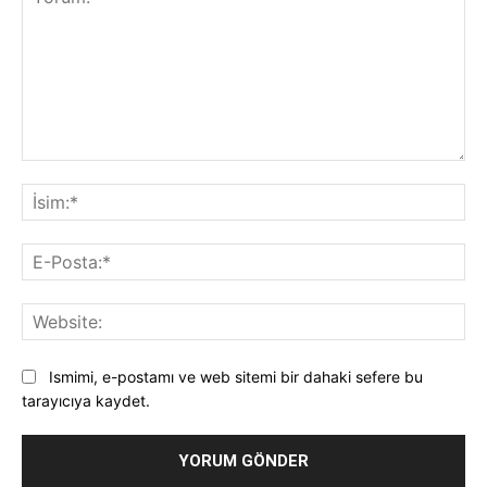
Yorum:
İsi
E-
Pos
Web
Ismimi, e-postamı ve web sitemi bir dahaki sefere bu
tarayıcıya kaydet.