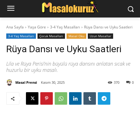
Ana Sayfa
Yaşa Göre
3-4 Yaş Masalları
Rüya Dansı ve Uyku Saatleri
3-4 Yaş Masalları
‍Çocuk Masalları
Masal Oku
Uzun Masallar
Rüya Dansı ve Uyku Saatleri
Lila ve Rüya Perisi’nin büyülü rüya dansını anlatan sıcak ve
huzurlu bir uyku masalı.
Masal Prensi
Kasım 30, 2025
370
0