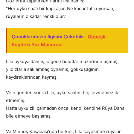
Gözlerini kapatırken Parıltı fısıldamış:
“Her uyku saati bir kapı açar. Ne kadar tatlı uyursan,
rüyaların o kadar renkli olur.”
Çocuklarımızın İlgisini Çekebilir:
Güneşli
Köydeki Yaz Macerası
Lila uykuya dalmış, o gece bulutların üzerinde uçmuş,
yıldızlarla saklambaç oynamış, gökkuşağının
kaydıraklarından kaymış.
Ve o günden sonra Lila, uyku saatini hiç sevmemezlik
etmemiş.
Hatta uyku zili çalmadan önce, kendi kendine Rüya Dansı
bile etmeye başlamış.
Ve Minnoş Kasabası’nda herkes, Lila sayesinde rüyalar