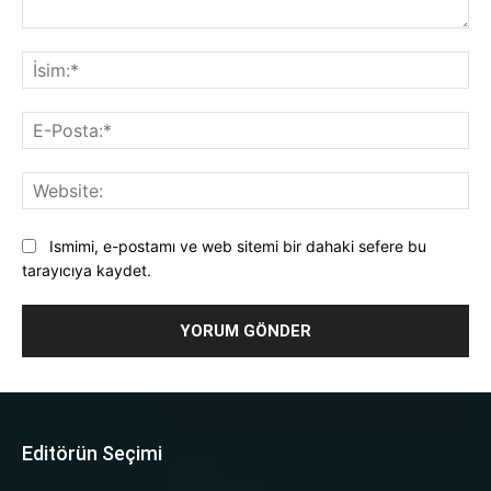
Yorum:
İsi
E-
Pos
Web
Ismimi, e-postamı ve web sitemi bir dahaki sefere bu
tarayıcıya kaydet.
Editörün Seçimi