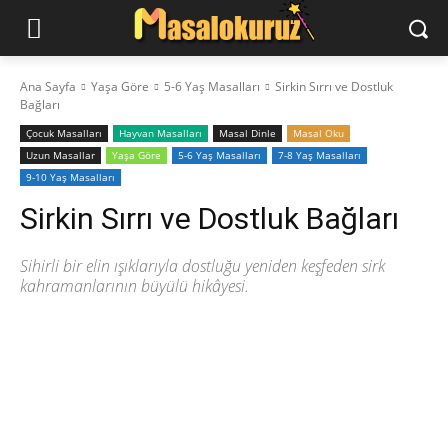
Ana Sayfa
Yaşa Göre
5-6 Yaş Masalları
Sirkin Sırrı ve Dostluk
Bağları
‍Çocuk Masalları
Hayvan Masalları
Masal Dinle
Masal Oku
Uzun Masallar
Yaşa Göre
5-6 Yaş Masalları
7-8 Yaş Masalları
9-10 Yaş Masalları
Sirkin Sırrı ve Dostluk Bağları
Sihirli bir elin ışıklarıyla dostluğu yeniden keşfeden sirk
kahramanlarının büyülü hikâyesi.