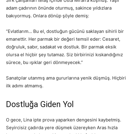
Sirk çalışanları telaş içinde Usta Miran’a koşmuş. Yaşlı
adam çadırının önünde oturmuş, sakince yıldızlara
bakıyormuş. Onlara dönüp şöyle demiş:
“Evlatlarım… Bu el, dostluğun gücünü saklayan sihirli bir
emanettir. Her parmak bir değeri temsil eder: Cesaret,
doğruluk, sabır, sadakat ve dostluk. Bir parmak eksik
olursa el hiçbir şey tutamaz. Siz birbirinizi kıskandığınız
sürece, bu ışıklar geri dönmeyecek.”
Sanatçılar utanmış ama gururlarına yenik düşmüş. Hiçbiri
ilk adımı atmamış.
Dostluğa Giden Yol
O gece, Lina ipte prova yaparken dengesini kaybetmiş.
Seyircisiz çadırda yere düşmek üzereyken Aras hızla