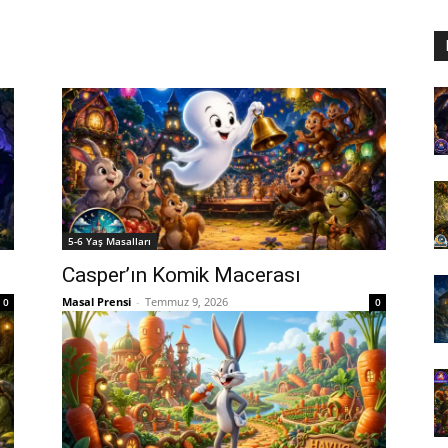
5-6 Yaş Masalları
Casper’ın Komik Macerası
Masal Prensi
-
Temmuz 9, 2026
0
0