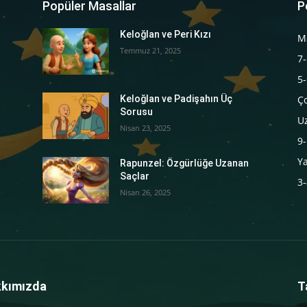
Popüler Masallar
P
Keloğlan ve Peri Kızı
M
Temmuz 21, 2025
7-
5-
‍Ç
Keloğlan ve Padişahın Üç
Sorusu
U
Nisan 23, 2025
9-
Y
Rapunzel: Özgürlüğe Uzanan
Saçlar
3-
Nisan 26, 2025
kımızda
T