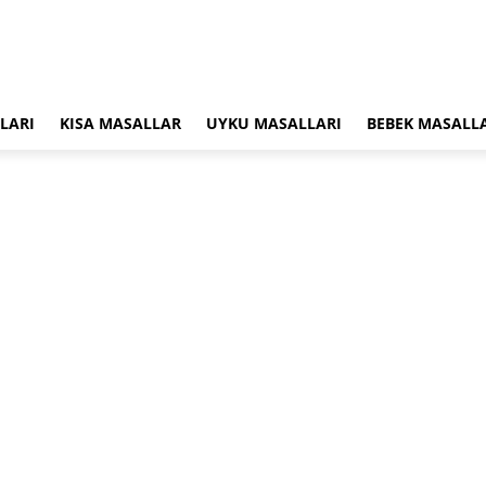
LARI
KISA MASALLAR
UYKU MASALLARI
BEBEK MASALL