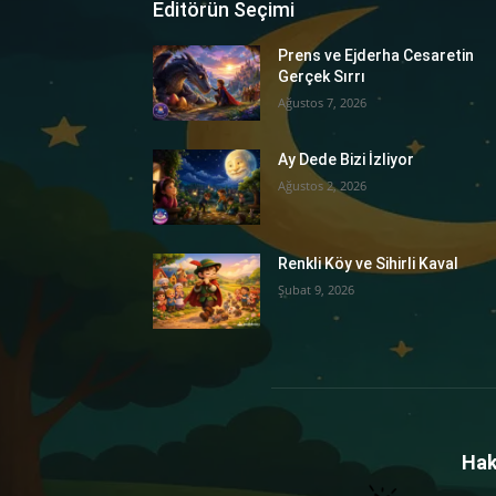
Editörün Seçimi
Prens ve Ejderha Cesaretin
Gerçek Sırrı
Ağustos 7, 2026
Ay Dede Bizi İzliyor
Ağustos 2, 2026
Renkli Köy ve Sihirli Kaval
Şubat 9, 2026
Hak