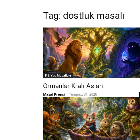
Tag:
dostluk masalı
5-6 Yaş Masalları
Ormanlar Kralı Aslan
Masal Prensi
-
Temmuz 31, 2026