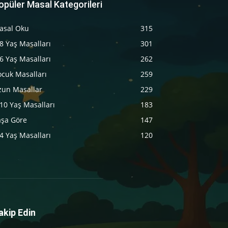
opüler Masal Kategorileri
asal Oku
315
8 Yaş Masalları
301
6 Yaş Masalları
262
ocuk Masalları
259
zun Masallar
229
10 Yaş Masalları
183
aşa Göre
147
4 Yaş Masalları
120
akip Edin