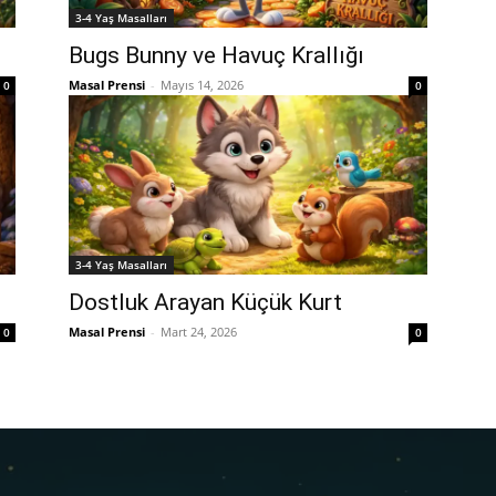
3-4 Yaş Masalları
Bugs Bunny ve Havuç Krallığı
Masal Prensi
-
Mayıs 14, 2026
0
0
3-4 Yaş Masalları
Dostluk Arayan Küçük Kurt
Masal Prensi
-
Mart 24, 2026
0
0