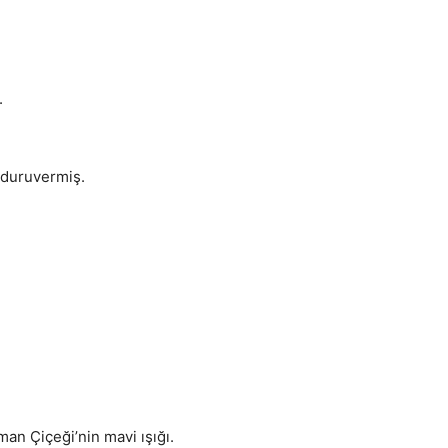
.
 duruvermiş.
an Çiçeği’nin mavi ışığı.