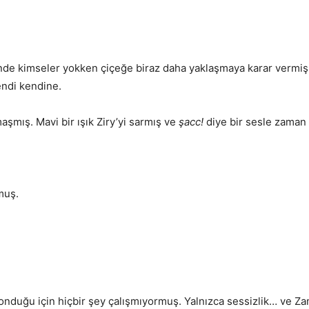
i
inde kimseler yokken çiçeğe biraz daha yaklaşmaya karar vermiş
ndi kendine.
şmış. Mavi bir ışık Ziry’yi sarmış ve
şacc!
diye bir sesle zaman
muş.
duğu için hiçbir şey çalışmıyormuş. Yalnızca sessizlik… ve Zam