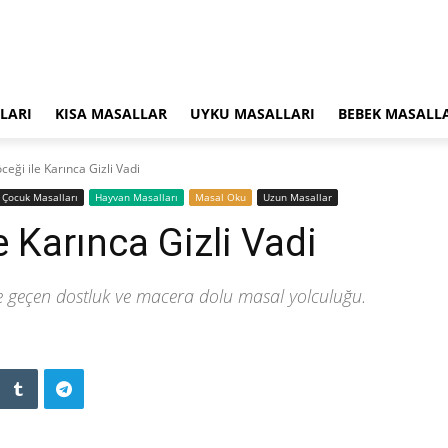
LARI
KISA MASALLAR
UYKU MASALLARI
BEBEK MASALL
eği ile Karınca Gizli Vadi
‍Çocuk Masalları
Hayvan Masalları
Masal Oku
Uzun Masallar
 Karınca Gizli Vadi
ide geçen dostluk ve macera dolu masal yolculuğu.