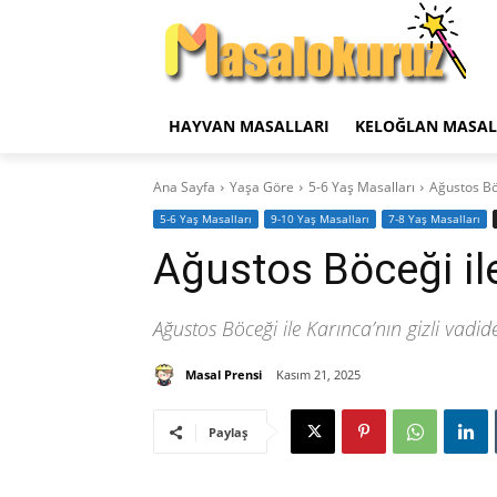
HAYVAN MASALLARI
KELOĞLAN MASAL
Ana Sayfa
Yaşa Göre
5-6 Yaş Masalları
Ağustos Böc
5-6 Yaş Masalları
9-10 Yaş Masalları
7-8 Yaş Masalları
Ağustos Böceği ile
Ağustos Böceği ile Karınca’nın gizli vad
Masal Prensi
Kasım 21, 2025
Paylaş