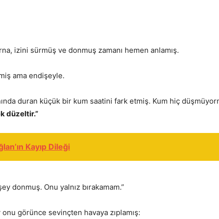
irna, izini sürmüş ve donmuş zamanı hemen anlamış.
emiş ama endişeyle.
ında duran küçük bir kum saatini fark etmiş. Kum hiç düşmüyorm
 düzeltir.”
ğlan’ın Kayıp Dileği
r şey donmuş. Onu yalnız bırakamam.”
ry onu görünce sevinçten havaya zıplamış: