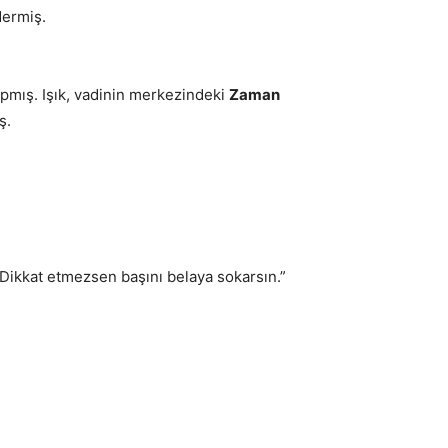
dermiş.
ırpmış. Işık, vadinin merkezindeki
Zaman
ş.
 Dikkat etmezsen başını belaya sokarsın.”