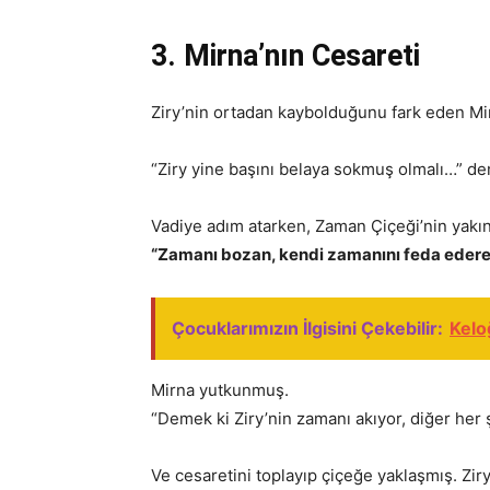
3. Mirna’nın Cesareti
Ziry’nin ortadan kaybolduğunu fark eden M
“Ziry yine başını belaya sokmuş olmalı…” d
Vadiye adım atarken, Zaman Çiçeği’nin yakın
“Zamanı bozan, kendi zamanını feda ederek
Çocuklarımızın İlgisini Çekebilir:
Kelo
Mirna yutkunmuş.
“Demek ki Ziry’nin zamanı akıyor, diğer he
Ve cesaretini toplayıp çiçeğe yaklaşmış. Zi