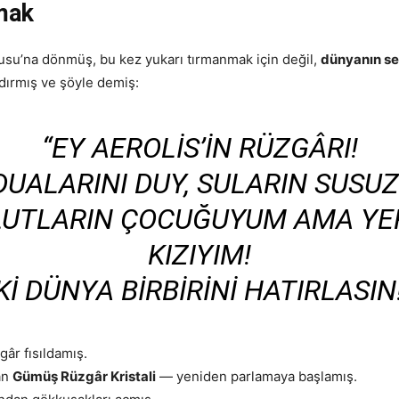
rmak
uyusu’na dönmüş, bu kez yukarı tırmanmak için değil,
dünyanın se
ldırmış ve şöyle demiş:
“EY AEROLIS’IN RÜZGÂRI!
DUALARINI DUY, SULARIN SUSU
ULUTLARIN ÇOCUĞUYUM AMA Y
KIZIYIM!
KI DÜNYA BIRBIRINI HATIRLASIN
gâr fısıldamış.
an
Gümüş Rüzgâr Kristali
— yeniden parlamaya başlamış.