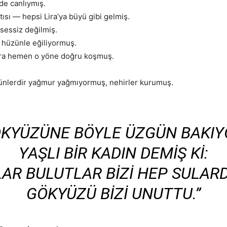
de canlıymış.
tısı — hepsi Lira’ya büyü gibi gelmiş.
 sessiz değilmiş.
 hüzünle eğiliyormuş.
Lira hemen o yöne doğru koşmuş.
ünlerdir yağmur yağmıyormuş, nehirler kurumuş.
ÖKYÜZÜNE BÖYLE ÜZGÜN BAKIY
YAŞLI BIR KADIN DEMIŞ KI:
AR BULUTLAR BIZI HEP SULARD
GÖKYÜZÜ BIZI UNUTTU.”