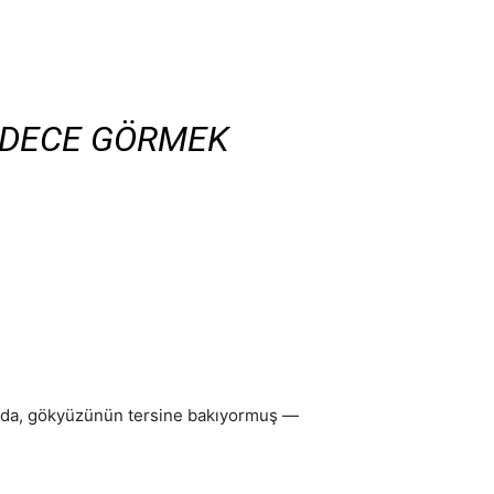
SADECE GÖRMEK
ığında, gökyüzünün tersine bakıyormuş —