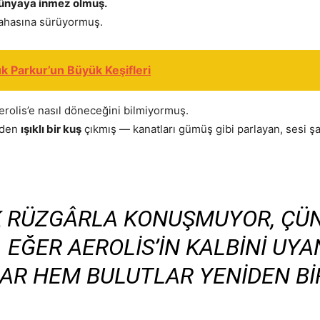
k dünyaya inmez olmuş.
pahasına sürüyormuş.
k Parkur’un Büyük Keşifleri
rolis’e nasıl döneceğini bilmiyormuş.
nden
ışıklı bir kuş
çıkmış — kanatları gümüş gibi parlayan, sesi şar
K RÜZGÂRLA KONUŞMUYOR, ÇÜ
 EĞER AEROLIS’IN KALBINI UYA
AR HEM BULUTLAR YENIDEN BIR