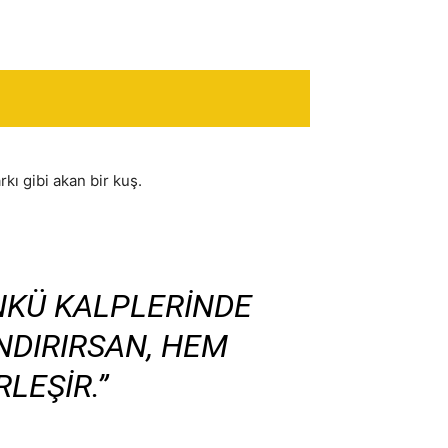
kı gibi akan bir kuş.
NKÜ KALPLERINDE
NDIRIRSAN, HEM
LEŞIR.”