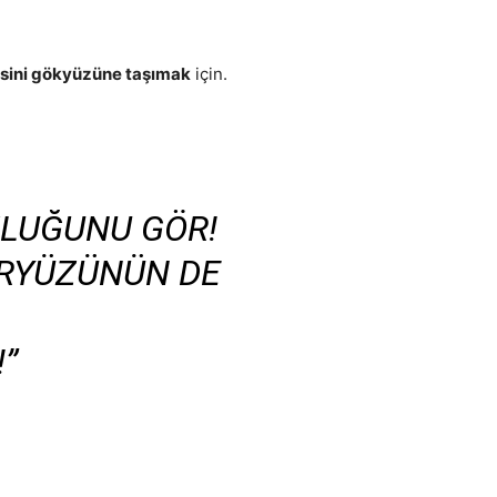
sini gökyüzüne taşımak
için.
ZLUĞUNU GÖR!
ERYÜZÜNÜN DE
!”