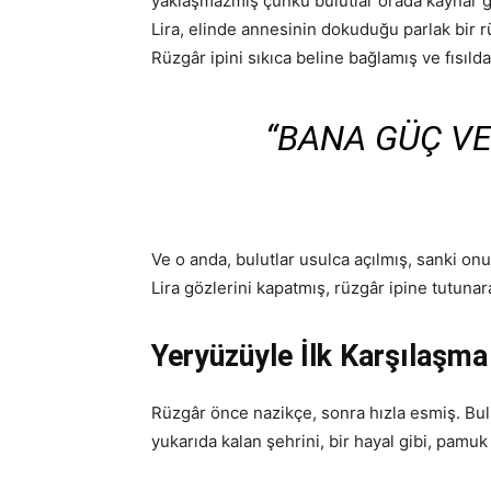
yaklaşmazmış çünkü bulutlar orada kaynar 
Lira, elinde annesinin dokuduğu parlak bir 
Rüzgâr ipini sıkıca beline bağlamış ve fısıld
“BANA GÜÇ VE
Ve o anda, bulutlar usulca açılmış, sanki on
Lira gözlerini kapatmış, rüzgâr ipine tutuna
Yeryüzüyle İlk Karşılaşma
Rüzgâr önce nazikçe, sonra hızla esmiş. Bulu
yukarıda kalan şehrini, bir hayal gibi, pamu