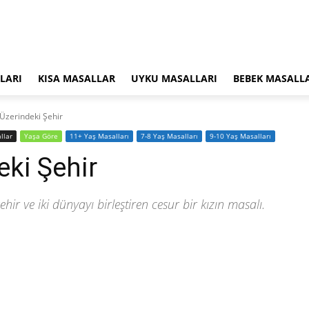
LARI
KISA MASALLAR
UYKU MASALLARI
BEBEK MASALL
 Üzerindeki Şehir
llar
Yaşa Göre
11+ Yaş Masalları
7-8 Yaş Masalları
9-10 Yaş Masalları
eki Şehir
hir ve iki dünyayı birleştiren cesur bir kızın masalı.