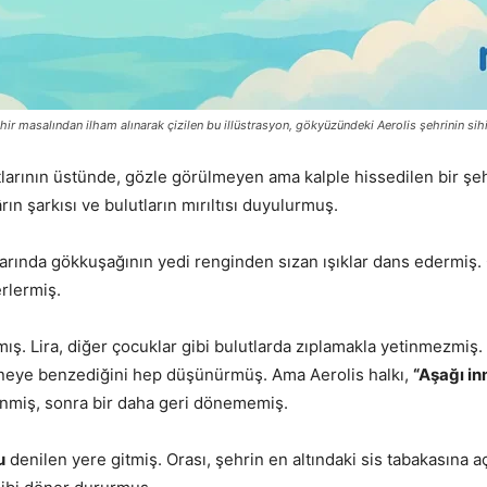
hir masalından ilham alınarak çizilen bu illüstrasyon, gökyüzündeki Aerolis şehrinin sihir
arının üstünde, gözle görülmeyen ama kalple hissedilen bir şeh
n şarkısı ve bulutların mırıltısı duyulurmuş.
atılarında gökkuşağının yedi renginden sızan ışıklar dans edermiş.
rlermiş.
mış. Lira, diğer çocuklar gibi bulutlarda zıplamakla yetinmezmi
 neye benzediğini hep düşünürmüş. Ama Aerolis halkı,
“Aşağı in
inmiş, sonra bir daha geri dönememiş.
u
denilen yere gitmiş. Orası, şehrin en altındaki sis tabakasına a