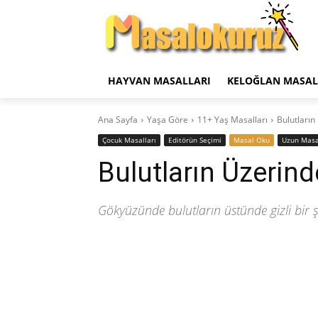
HAYVAN MASALLARI
KELOĞLAN MASAL
Ana Sayfa
Yaşa Göre
11+ Yaş Masalları
Bulutların
‍Çocuk Masalları
Editörün Seçimi
Masal Oku
Uzun Masa
Bulutların Üzerind
Gökyüzünde bulutların üstünde gizli bir şe