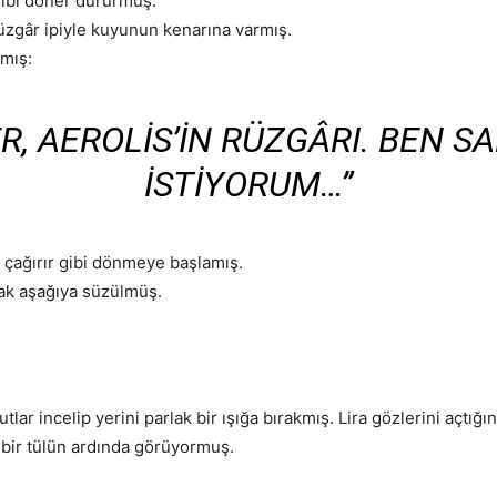
gibi döner dururmuş.
rüzgâr ipiyle kuyunun kenarına varmış.
amış:
R, AEROLIS’IN RÜZGÂRI. BEN 
ISTIYORUM…”
u çağırır gibi dönmeye başlamış.
rak aşağıya süzülmüş.
tlar incelip yerini parlak bir ışığa bırakmış. Lira gözlerini açt
k bir tülün ardında görüyormuş.