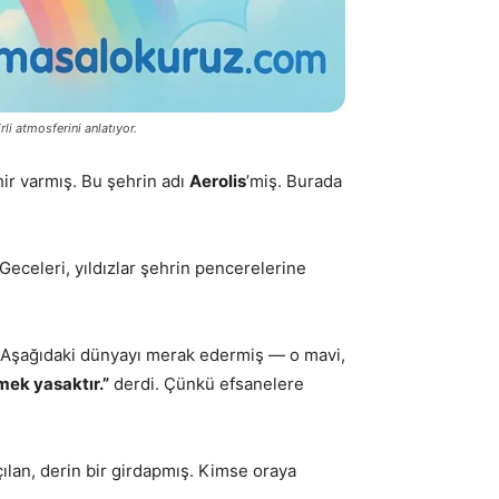
li atmosferini anlatıyor.
ir varmış. Bu şehrin adı
Aerolis
’miş. Burada
 Geceleri, yıldızlar şehrin pencerelerine
ş. Aşağıdaki dünyayı merak edermiş — o mavi,
mek yasaktır.”
derdi. Çünkü efsanelere
çılan, derin bir girdapmış. Kimse oraya