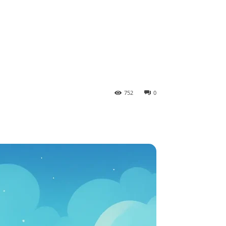
752
0