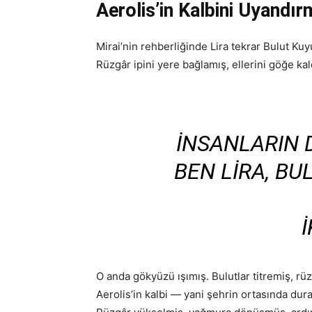
Aerolis’in Kalbini Uyandı
Mirai’nin rehberliğinde Lira tekrar Bulut K
Rüzgâr ipini yere bağlamış, ellerini göğe ka
İNSANLARIN 
BEN LIRA, B
İ
O anda gökyüzü ışımış. Bulutlar titremiş, rüz
Aerolis’in kalbi — yani şehrin ortasında dur