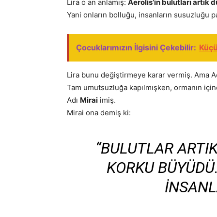
Lira o an anlamış:
Aerolis’in bulutları artı
Yani onların bolluğu, insanların susuzluğu 
Çocuklarımızın İlgisini Çekebilir:
Küçü
Lira bunu değiştirmeye karar vermiş. Ama Ae
Tam umutsuzluğa kapılmışken, ormanın içi
Adı
Mirai
imiş.
Mirai ona demiş ki:
“BULUTLAR ARTI
KORKU BÜYÜDÜ.
INSANL