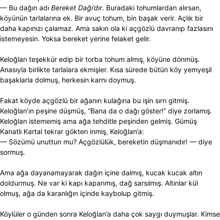
— Bu dağın adı
Bereket Dağı’dır
. Buradaki tohumlardan alırsan,
köyünün tarlalarına ek. Bir avuç tohum, bin başak verir. Açlık bir
daha kapınızı çalamaz. Ama sakın ola ki açgözlü davranıp fazlasını
istemeyesin. Yoksa bereket yerine felaket gelir.
Keloğlan teşekkür edip bir torba tohum almış, köyüne dönmüş.
Anasıyla birlikte tarlalara ekmişler. Kısa sürede bütün köy yemyeşil
başaklarla dolmuş, herkesin karnı doymuş.
Fakat köyde açgözlü bir ağanın kulağına bu işin sırrı gitmiş.
Keloğlan’ın peşine düşmüş, “Bana da o dağı göster!” diye zorlamış.
Keloğlan istememiş ama ağa tehditle peşinden gelmiş. Gümüş
Kanatlı Kartal tekrar gökten inmiş, Keloğlan’a:
— Sözümü unuttun mu? Açgözlülük, bereketin düşmanıdır! — diye
sormuş.
Ama ağa dayanamayarak dağın içine dalmış, kucak kucak altın
doldurmuş. Ne var ki kapı kapanmış, dağ sarsılmış. Altınlar kül
olmuş, ağa da karanlığın içinde kaybolup gitmiş.
Köylüler o günden sonra Keloğlan’a daha çok saygı duymuşlar. Kimse