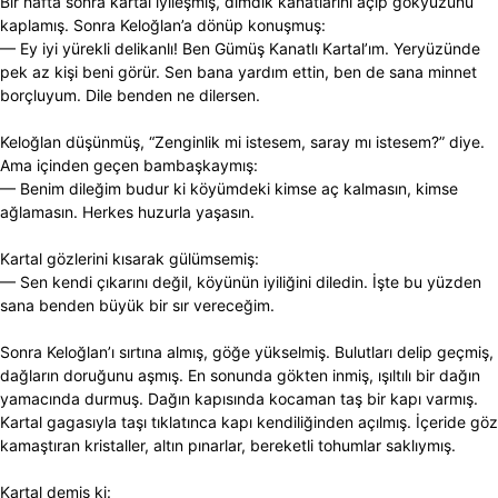
Bir hafta sonra kartal iyileşmiş, dimdik kanatlarını açıp gökyüzünü
kaplamış. Sonra Keloğlan’a dönüp konuşmuş:
— Ey iyi yürekli delikanlı! Ben Gümüş Kanatlı Kartal’ım. Yeryüzünde
pek az kişi beni görür. Sen bana yardım ettin, ben de sana minnet
borçluyum. Dile benden ne dilersen.
Keloğlan düşünmüş, “Zenginlik mi istesem, saray mı istesem?” diye.
Ama içinden geçen bambaşkaymış:
— Benim dileğim budur ki köyümdeki kimse aç kalmasın, kimse
ağlamasın. Herkes huzurla yaşasın.
Kartal gözlerini kısarak gülümsemiş:
— Sen kendi çıkarını değil, köyünün iyiliğini diledin. İşte bu yüzden
sana benden büyük bir sır vereceğim.
Sonra Keloğlan’ı sırtına almış, göğe yükselmiş. Bulutları delip geçmiş,
dağların doruğunu aşmış. En sonunda gökten inmiş, ışıltılı bir dağın
yamacında durmuş. Dağın kapısında kocaman taş bir kapı varmış.
Kartal gagasıyla taşı tıklatınca kapı kendiliğinden açılmış. İçeride göz
kamaştıran kristaller, altın pınarlar, bereketli tohumlar saklıymış.
Kartal demiş ki: