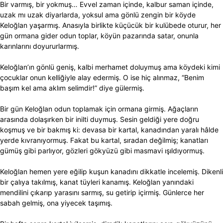
Bir varmış, bir yokmuş… Evvel zaman içinde, kalbur saman içinde,
uzak mı uzak diyarlarda, yoksul ama gönlü zengin bir köyde
Keloğlan yaşarmış. Anasıyla birlikte küçücük bir kulübede oturur, her
gün ormana gider odun toplar, köyün pazarında satar, onunla
karınlarını doyururlarmış.
Keloğlan’ın gönlü geniş, kalbi merhamet doluymuş ama köydeki kimi
çocuklar onun kelliğiyle alay edermiş. O ise hiç alınmaz, “Benim
başım kel ama aklım selimdir!” diye gülermiş.
Bir gün Keloğlan odun toplamak için ormana girmiş. Ağaçların
arasında dolaşırken bir inilti duymuş. Sesin geldiği yere doğru
koşmuş ve bir bakmış ki: devasa bir kartal, kanadından yaralı hâlde
yerde kıvranıyormuş. Fakat bu kartal, sıradan değilmiş; kanatları
gümüş gibi parlıyor, gözleri gökyüzü gibi masmavi ışıldıyormuş.
Keloğlan hemen yere eğilip kuşun kanadını dikkatle incelemiş. Dikenli
bir çalıya takılmış, kanat tüyleri kanamış. Keloğlan yanındaki
mendilini çıkarıp yarasını sarmış, su getirip içirmiş. Günlerce her
sabah gelmiş, ona yiyecek taşımış.