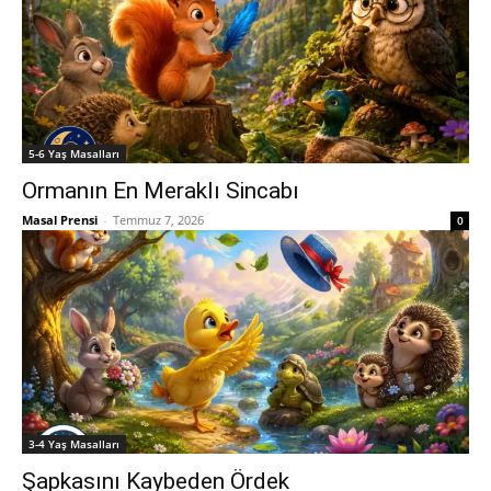
5-6 Yaş Masalları
Ormanın En Meraklı Sincabı
Masal Prensi
-
Temmuz 7, 2026
0
3-4 Yaş Masalları
Şapkasını Kaybeden Ördek