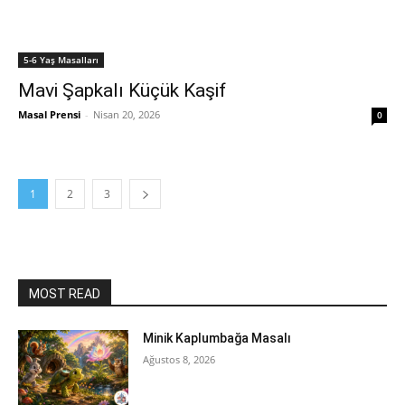
5-6 Yaş Masalları
Mavi Şapkalı Küçük Kaşif
Masal Prensi
-
Nisan 20, 2026
0
1
2
3
MOST READ
Minik Kaplumbağa Masalı
Ağustos 8, 2026