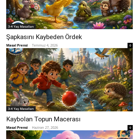
3-4 Yaş Masalları
Şapkasını Kaybeden Ördek
Masal Prensi
-
Temmuz 4, 2026
0
3-4 Yaş Masalları
Kaybolan Topun Macerası
Masal Prensi
-
Haziran 27, 2026
0