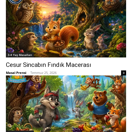
3-4 Yaş Masalları
Cesur Sincabın Fındık Macerası
Masal Prensi
-
Temmuz 25, 2026
0